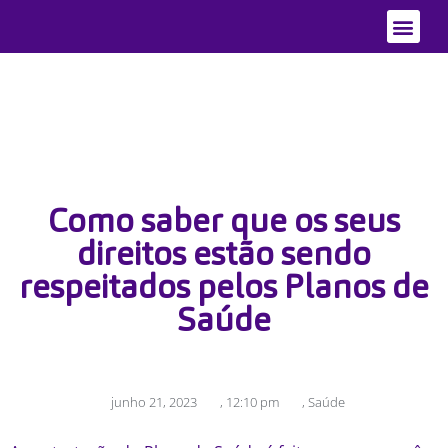
Quem Somo
Áreas de Atu
Como saber que os seus
direitos estão sendo
respeitados pelos Planos de
Saúde
junho 21, 2023
,
12:10 pm
,
Saúde