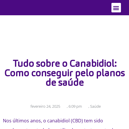
Quem Somo
Áreas de Atu
Tudo sobre o Canabidiol:
Como conseguir pelo planos
de saúde
fevereiro 24, 2025
,
6:09 pm
,
Saúde
Nos últimos anos, o canabidiol (CBD) tem sido